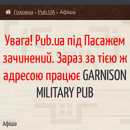
Головна
Pub.UA
Афіша
Увага! Pub.ua під Пасажем
зачинений. Зараз за тією ж
адресою працює
GARNISON
MILITARY PUB
Афіша