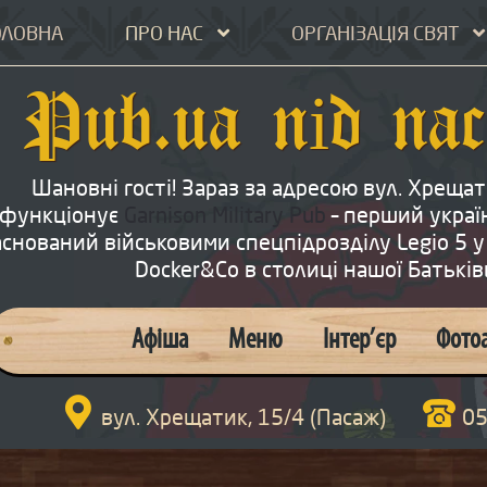
ОЛОВНА
ПРО НАС
ОРГАНІЗАЦІЯ СВЯТ
Pub.ua під па
Шановні гості! Зараз за адресою вул. Хрещат
функціонує
Garnison Military Pub
– перший україн
аснований військовими спецпідрозділу Legio 5 у
Docker&Co в столиці нашої Батькі
Афіша
Меню
Інтер’єр
Фото

вул. Хрещатик, 15/4 (Пасаж)
05