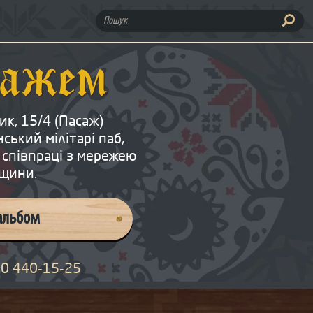
ПОШУК:
сажем
ик, 15/4 (Пасаж)
ський мілітарі паб,
 співпраці з мережею
вщини.
альбом
0 440-15-25