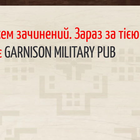
жем зачинений. Зараз за тіє
є
GARNISON MILITARY PUB