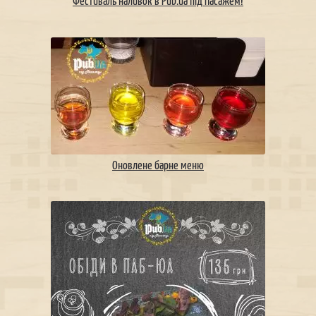
Фестиваль наливок в Pub.ua під Пасажем!
Оновлене барне меню