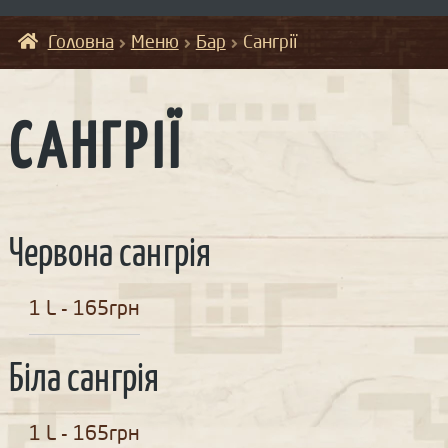
Головна
Меню
Бар
Сангрії
САНГРІЇ
Червона сангрія
1 L - 165грн
Біла сангрія
1 L - 165грн