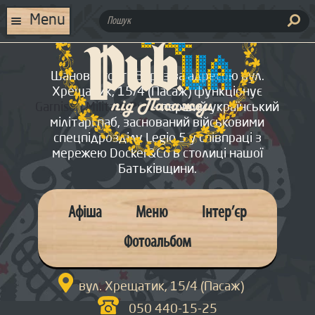
Skip
Skip
to
to
ПОШУК:
Menu
navigation
content
ГОЛОВНА
Шановні гості! Зараз за адресою вул.
МЕНЮ
Хрещатик, 15/4 (Пасаж) функціонує
Garnison Military Pub
– перший український
АФІША
мілітарі паб, заснований військовими
спецпідрозділу Legio 5 у співпраці з
ІНТЕР’ЄР
мережею Docker&Co в столиці нашої
Батьківщини.
ФОТОАЛЬБОМ
ПРО НАС
Афіша
Меню
Інтер’єр
КОНТАКТИ
Фотоальбом
ОРГАНІЗАЦІЯ СВЯТ

СПЕЦІАЛЬНІ ПРОПОЗИЦІЇ
вул. Хрещатик, 15/4 (Пасаж)
050 440-15-25