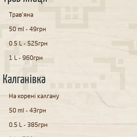
Трав’яна
50 ml - 49грн
0.5 L - 525грн
1 L - 960грн
Калганівка
На корені калгану
50 ml - 43грн
0.5 L - 385грн