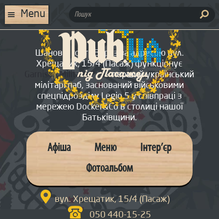
Skip
Skip
to
to
ПОШУК:
Menu
navigation
content
ГОЛОВНА
Шановні гості! Зараз за адресою вул.
МЕНЮ
Хрещатик, 15/4 (Пасаж) функціонує
Garnison Military Pub
– перший український
АФІША
мілітарі паб, заснований військовими
спецпідрозділу Legio 5 у співпраці з
ІНТЕР’ЄР
мережею Docker&Co в столиці нашої
Батьківщини.
ФОТОАЛЬБОМ
ПРО НАС
Афіша
Меню
Інтер’єр
КОНТАКТИ
Фотоальбом
ОРГАНІЗАЦІЯ СВЯТ

СПЕЦІАЛЬНІ ПРОПОЗИЦІЇ
вул. Хрещатик, 15/4 (Пасаж)
050 440-15-25