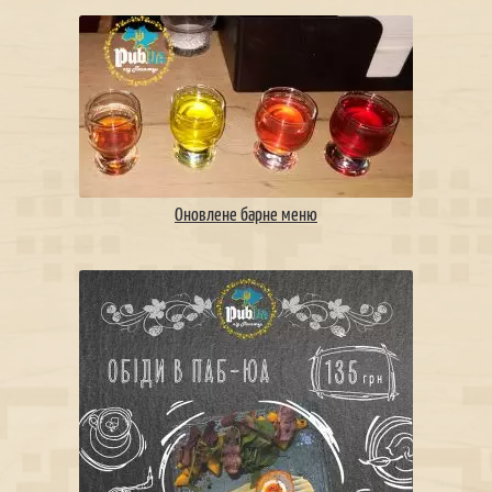
Оновлене барне меню